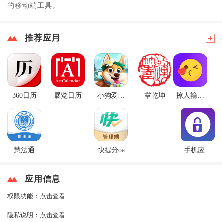
的移动端工具。
推荐应用
360日历
展览日历
小狗爱旅
掌乾坤
撩人输入
行
法
慧法通
快提分oa
手机应用
锁
应用信息
权限功能：
点击查看
隐私说明：
点击查看