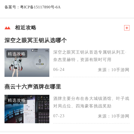
备案号：
粤ICP备15117890号-6A
相近攻略
深空之眼冥王钥从选哪个
深空之眼冥王钥从首选专属钥从列王·
精选攻略
奈杰里赫特，资源有限时可用
06-24
来源：10手游网
燕云十六声酒牌在哪里
酒牌主要分布在各大城镇酒馆、叶子戏
精选攻略
对局点位、四海豪客挑战奖励
07-23
来源：10手游网