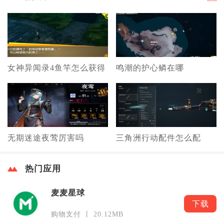
女神异闻录4鱼竿怎么获得
鸣潮的护心鳞在哪
无期迷途夜莺厉害吗
三角洲行动配件怎么配
热门应用
麦麦星球
下载
购物支付 丨 20.12MB