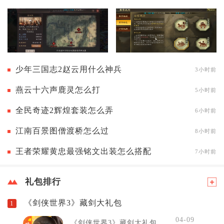
少年三国志2赵云用什么神兵
3小时前
燕云十六声鹿灵怎么打
5小时前
全民奇迹2辉煌套装怎么弄
6小时前
江南百景图僧渡桥怎么过
8小时前
王者荣耀黄忠最强铭文出装怎么搭配
7小时前
礼包排行
《剑侠世界3》藏剑大礼包
1
04-09
《剑侠世界3》藏剑大礼包...