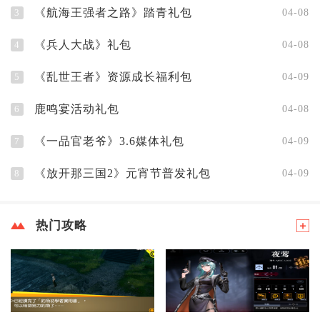
《航海王强者之路》踏青礼包
3
04-08
《兵人大战》礼包
4
04-08
《乱世王者》资源成长福利包
5
04-09
鹿鸣宴活动礼包
6
04-08
《一品官老爷》3.6媒体礼包
7
04-09
《放开那三国2》元宵节普发礼包
8
04-09
热门攻略