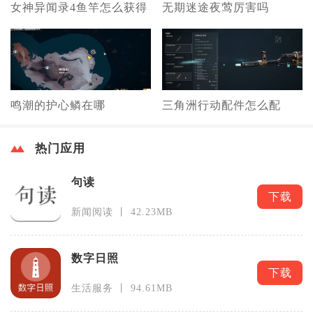
女神异闻录4鱼竿怎么获得
无期迷途夜莺厉害吗
鸣潮的护心鳞在哪
三角洲行动配件怎么配
热门应用
句读
下载
新闻阅读 丨 42.23MB
数字日照
下载
生活服务 丨 94.61MB