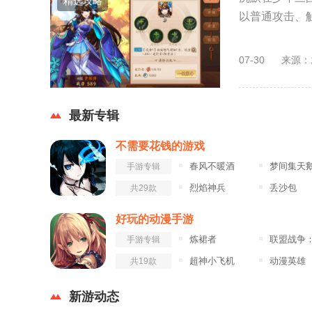
精选攻略
以普通攻击、触
07-30
来源：
最新专辑
不需要花钱的游戏
春风不暖酒
梦间集天鹅座九游
手游专辑
烈焰神兵
丢沙包
共29款
好玩的动漫手游
炼裙者
联盟战争：部落冲
手游专辑
超神小飞机
动漫英雄
共19款
新游动态