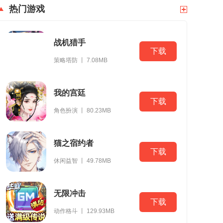
热门游戏
战机猎手
下载
策略塔防 丨 7.08MB
我的宫廷
下载
角色扮演 丨 80.23MB
猫之宿约者
下载
休闲益智 丨 49.78MB
无限冲击
下载
动作格斗 丨 129.93MB