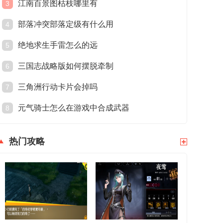
江南百景图枯枝哪里有
3
部落冲突部落定级有什么用
4
绝地求生手雷怎么的远
5
三国志战略版如何摆脱牵制
6
三角洲行动卡片会掉吗
7
元气骑士怎么在游戏中合成武器
8
热门攻略