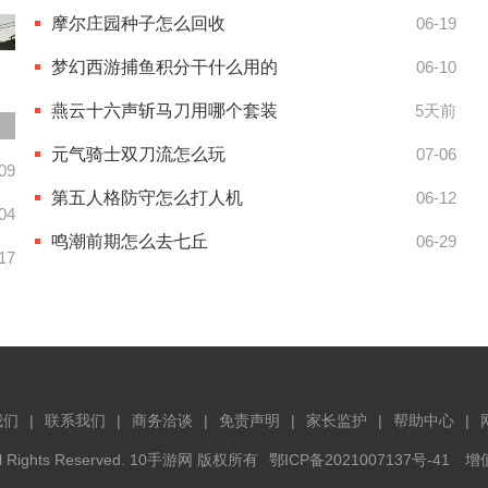
摩尔庄园种子怎么回收
06-19
梦幻西游捕鱼积分干什么用的
06-10
燕云十六声斩马刀用哪个套装
5天前
元气骑士双刀流怎么玩
07-06
09
第五人格防守怎么打人机
06-12
04
鸣潮前期怎么去七丘
06-29
17
我们
联系我们
商务洽谈
免责声明
家长监护
帮助中心
 All Rights Reserved. 10手游网 版权所有
鄂ICP备2021007137号-41
增值电