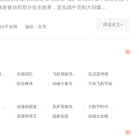
发被动和部分合击效果，是实战中克制大招爆...
阅读全文+
10手游网
编辑：杰哥
版
全面回忆
飞机驾驶员模拟器
实况篮球场
职业棒球
动物大集市
方块飞机宇宙
突
动漫校园篮球竞赛
亚萨宠物岛
大航宇时代·楚之歌
放置料理王
国家创造
动漫女友模拟器