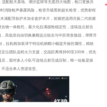
，适配航天基地、潮汐监狱等无遮挡大地图，枪口更换共
同时消除枪声暴露风险，枪管升级黑刺超长枪管，优势射程
护木满配导轨护木加全套护木片，前握把选用共振二代前握
聚合物一体枪托，最大化拉满据枪稳定性，连续连点射击
击镜，高低倍自由切换兼顾远点狙击与中距突发接战，弹匣升
制，拉机柄加装泽宁特拉机柄帽小幅提升操控属性，精校
定位团队远程火力支援，交战距离维持60至100米，优先
减员，面对多人小队可连续点射完成压制，唯一短板是操
，不适合单人突进攻坚。