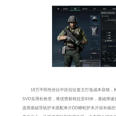
18万平民性价比中距拉扯套主打低成本容错，
SVD实用长枪管，将优势射程拉至83米，基础弹速
选用基础导轨护木搭配单片DD蟒蛇护木片弥补操控