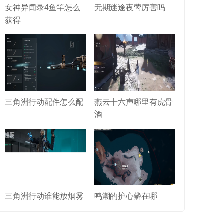
女神异闻录4鱼竿怎么
无期迷途夜莺厉害吗
获得
三角洲行动配件怎么配
燕云十六声哪里有虎骨
酒
三角洲行动谁能放烟雾
鸣潮的护心鳞在哪