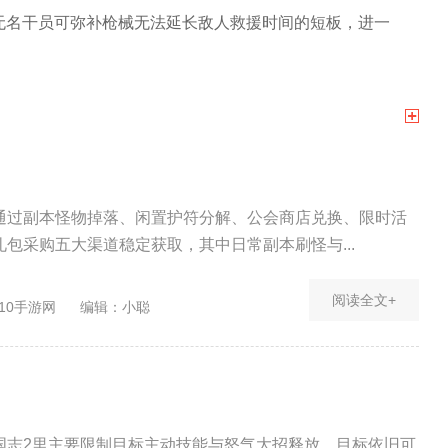
无名干员可弥补枪械无法延长敌人救援时间的短板，进一
通过副本怪物掉落、闲置护符分解、公会商店兑换、限时活
包采购五大渠道稳定获取，其中日常副本刷怪与...
阅读全文+
10手游网
编辑：小聪
国志2里主要限制目标主动技能与怒气大招释放，目标依旧可