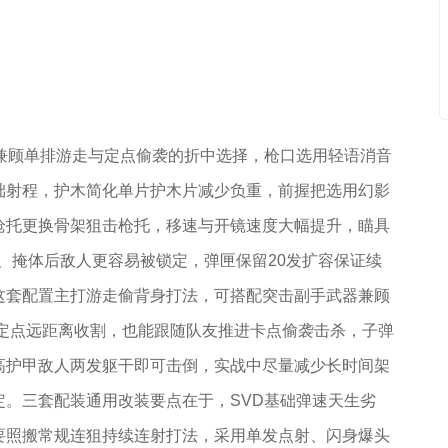
兼顾单排游走与定点偷袭的折中选择，枪口选用轻语消音
础射程，护木简化单片护木片减少负重，前握把选用幻影
枪托更换骨架狙击枪托，移速与开镜速度大幅提升，瞄具
丛、掩体后敌人更容易被锁定，弹匣保留20发扩容保证续
这套配置主打游走偷背身打法，可搭配突击副手武器兼顾
楼定点远距离收割，也能跟随队友推进卡点偷袭击杀，子弹
高护甲敌人两发躯干即可击倒，实战中尽量减少长时间架
。三套配装通用改装要点在于，SVD基础弹速天生劣
要照搬常规连狙持续连射打法，采用单发点射、闪身爆头