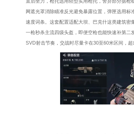
直后坐力，枪托选用轻型实用枪托，舍弃部分据枪稳
网遮光罩消除瞄准反光避免暴露位置，弹匣选用标准
速度词条。这套配置适配大坝、巴克什这类建筑密
一枪秒杀主流四级头盔，即便空枪也能快速补第二
SVD射击节奏，交战时尽量卡在30至60米区间