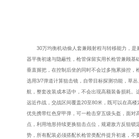
30万均衡机动偷人套兼顾射程与转移能力，是
器平衡初速与隐蔽性，枪管保留实用长枪管兼顾基
垂直握把，在控制后坐的同时不会过多拖累操控，
选用3/7弹道计算狙击镜，自带目标探测功能，草
航，整套改装成本适中，不会出现高额装备损耗。
远近作战，交战区间覆盖20至80米，既可以在高
优先携带红色穿甲弹，可一枪击穿五级头盔，面对
点，利用地形持续更换狙击点位，规避敌方反狙锁定
势，所有配装必须搭配长枪管类配件提升初速，不