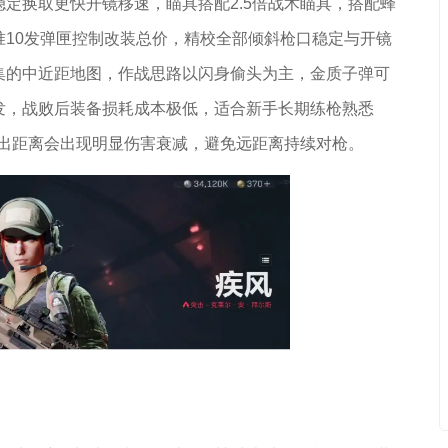
定换取更快开镜移速，瞄具搭配2.5倍战术瞄具，搭配蜂
10发弹匣控制改装总价，精校全部倾斜枪口稳定与开镜
集的中近距地图，作战思路以闪身偷头为主，金质子弹可
发，战败后装备损耗成本极低，适合新手长期练枪熟悉
，超出距离会出现明显伤害衰减，避免远距离持续对枪。