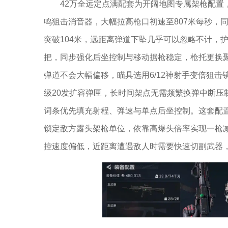
42万全远定点满配套为开阔地图专属架枪配置
鸣狙击消音器，大幅拉高枪口初速至807米每秒，
突破104米，远距离弹道下坠几乎可以忽略不计，
把，同步强化后坐控制与移动据枪稳定，枪托更换
弹道不会大幅偏移，瞄具选用6/12神射手变倍狙
级20发扩容弹匣，长时间架点无需频繁换弹中断压
词条优先填充射程、弹速与单点后坐控制。这套配置
锁定敌方露头架枪单位，依靠高爆头倍率实现一枪
控速度偏低，近距离遭遇敌人时需要快速切副武器