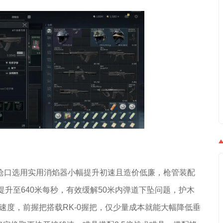
枪口选用实用消焰器小幅提升初速且造价低廉，枪管装配
提升至640米每秒，有效缓解50米内弹道下坠问题，护木
速度，前握把搭载RK-0握把，仅少量成本就能大幅降低垂