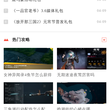
《一品官老爷》3.6媒体礼包
7
04-09
《放开那三国2》元宵节普发礼包
8
04-09
热门攻略
女神异闻录4鱼竿怎么获得
无期迷途夜莺厉害吗
三角洲行动配件怎么配
鸣潮的护心鳞在哪