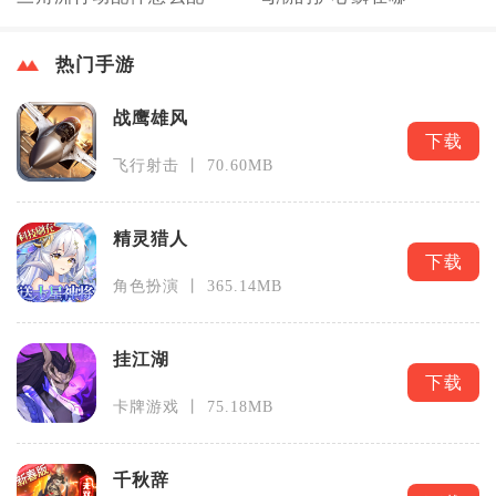
热门手游
战鹰雄风
下载
飞行射击 丨 70.60MB
精灵猎人
下载
角色扮演 丨 365.14MB
挂江湖
下载
卡牌游戏 丨 75.18MB
千秋辞