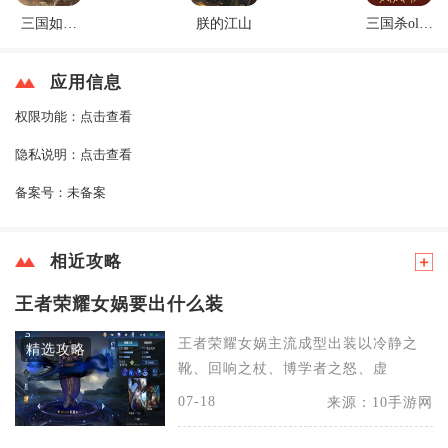
三国如龙
朕的江山
三国杀ol互
传
通版
应用信息
权限功能：
点击查看
隐私说明：
点击查看
备案号：
未备案
相近攻略
王者荣耀女娲要出什么装
王者荣耀女娲主流成型出装以冷静之
精选攻略
靴、回响之杖、博学者之怒、虚
07-18
来源：10手游网