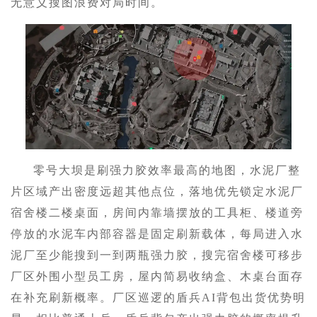
无意义搜图浪费对局时间。
零号大坝是刷强力胶效率最高的地图，水泥厂整
片区域产出密度远超其他点位，落地优先锁定水泥厂
宿舍楼二楼桌面，房间内靠墙摆放的工具柜、楼道旁
停放的水泥车内部容器是固定刷新载体，每局进入水
泥厂至少能搜到一到两瓶强力胶，搜完宿舍楼可移步
厂区外围小型员工房，屋内简易收纳盒、木桌台面存
在补充刷新概率。厂区巡逻的盾兵AI背包出货优势明