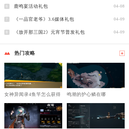
鹿鸣宴活动礼包
6
04-08
《一品官老爷》3.6媒体礼包
7
04-09
《放开那三国2》元宵节普发礼包
8
04-09
热门攻略
女神异闻录4鱼竿怎么获得
鸣潮的护心鳞在哪