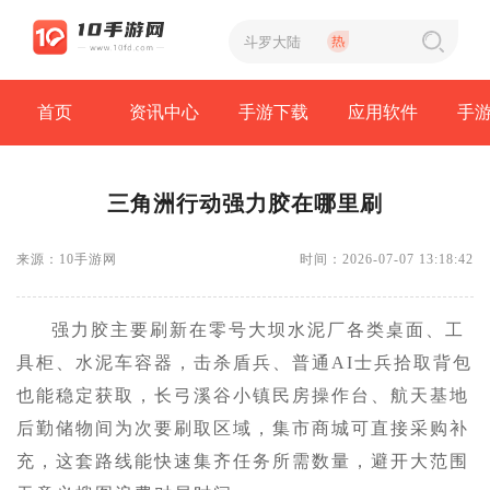
首页
资讯中心
手游下载
应用软件
手
三角洲行动强力胶在哪里刷
来源：10手游网
时间：2026-07-07 13:18:42
强力胶主要刷新在零号大坝水泥厂各类桌面、工
具柜、水泥车容器，击杀盾兵、普通AI士兵拾取背包
也能稳定获取，长弓溪谷小镇民房操作台、航天基地
后勤储物间为次要刷取区域，集市商城可直接采购补
充，这套路线能快速集齐任务所需数量，避开大范围