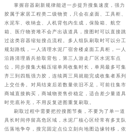
掌握容器刷新规律能进一步提升搜集速度，强力
胶属于家居工程类二级物资，只会在桌面、工具柜、
水泥车、收纳盒、人机背包内生成，保险箱、航空
箱、医疗物资堆不会产出该道具，搜图时可以直接跳
过这类容器缩短搜点流程。多人组队刷取时可以分工
规划路线，一人清理水泥厂宿舍楼桌面工具柜，一人
沿路清理盾兵拾取背包，第三人游走厂区水泥车点
位，同步搜集大幅压缩单局收集时长，单局最多可集
齐三到四瓶强力胶，连续两三局就能完成收集者系列
上交任务。对局结束后若数量依旧不足，可前往集市
商城直接购买，商城物资售价稳定，适合差少量道具
时兜底补充，不用反复进图重复刷取。
刷取过程中需要把控搜图节奏，不要为了单一道
具长时间停留高危区域，水泥厂核心区经常有多支队
伍落地争夺，搜完固定点位立刻向地图边缘转移，依