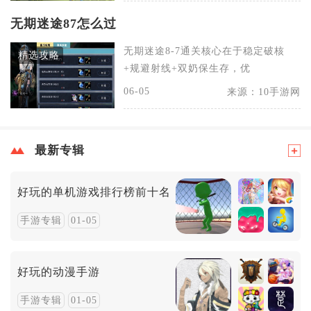
无期迷途87怎么过
无期迷途8-7通关核心在于稳定破核
精选攻略
+规避射线+双奶保生存，优
06-05
来源：10手游网
最新专辑
好玩的单机游戏排行榜前十名
手游专辑
01-05
好玩的动漫手游
手游专辑
01-05