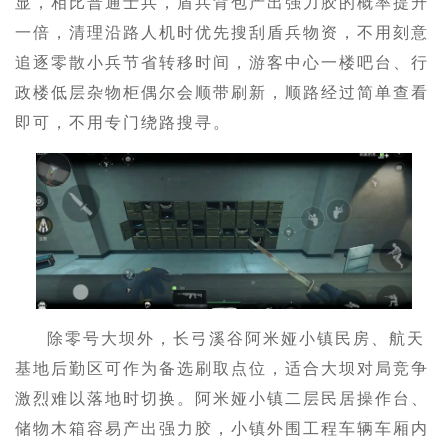
显，相比普通士兵，盾兵背包产出强力胶的概率提升
一倍，清理沿路人机时优先搜刮盾兵物资，不用刻意
追逐零散小兵节省转移时间，游客中心一楼吧台、行
政楼低层杂物柜偶尔会顺带刷新，顺路经过简单查看
即可，不用专门绕路搜寻。
除零号大坝外，长弓溪谷阿米娅小镇民房、航天
基地后勤区可作为备选刷取点位，适合大坝对局竞争
激烈难以落地时切换。阿米娅小镇二层民居操作台、
储物木箱容易产出强力胶，小镇外围工程车辆车厢内