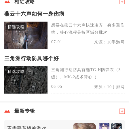
相近攻略
燕云十六声如何一身伤病
想要在燕云十六声快速凑齐一身多重伤
精选攻略
病，核心流程是按区域分批次
07-01
来源：10手游网
三角洲行动防具哪个好
三角洲行动防具首选TG-H防弹衣（3
精选攻略
级）、MK-2战术背心（
06-05
来源：10手游网
最新专辑
不需要花钱的游戏