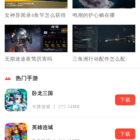
女神异闻录4鱼竿怎么获得
鸣潮的护心鳞在哪
无期迷途夜莺厉害吗
三角洲行动配件怎么配
热门手游
卧龙三国
下载
卡牌游戏 丨 275.54MB
英雄连城
下载