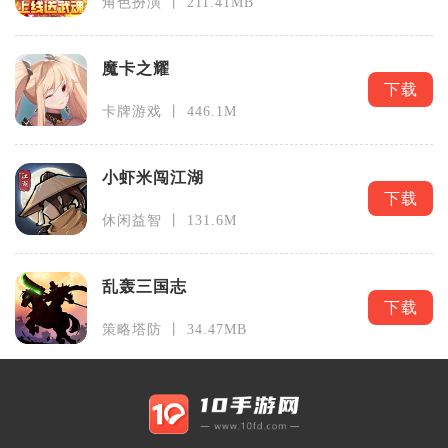
角色扮演 丨 211.41MB
魔卡之耀
下载
卡牌游戏 丨 446.1M
小虾米闯江湖
下载
休闲益智 丨 131.6M
乱轰三国志
下载
策略塔防 丨 34.47MB