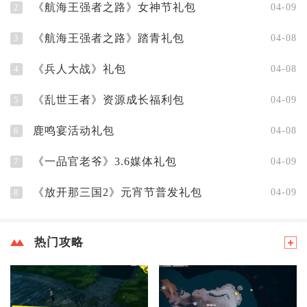
《航海王强者之路》女神节礼包
2
04-09
《航海王强者之路》踏青礼包
3
04-08
《兵人大战》礼包
4
04-08
《乱世王者》资源成长福利包
5
04-09
鹿鸣宴活动礼包
6
04-08
《一品官老爷》3.6媒体礼包
7
04-09
《放开那三国2》元宵节普发礼包
8
04-09
热门攻略