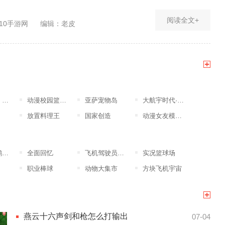
阅读全文+
10手游网
编辑：老皮
突
动漫校园篮球竞赛
亚萨宠物岛
大航宇时代·楚之歌
放置料理王
国家创造
动漫女友模拟器
版
全面回忆
飞机驾驶员模拟器
实况篮球场
职业棒球
动物大集市
方块飞机宇宙
燕云十六声剑和枪怎么打输出
07-04