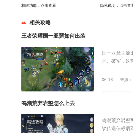
权限功能：
点击查看
隐私说明：
点击查
相关攻略
王者荣耀国一亚瑟如何出装
国一亚瑟主流
精选攻略
护、破军，这套
06-16
来源：
鸣潮荒弃岩壑怎么上去
鸣潮荒弃岩壑
精选攻略
锁传送信标后到