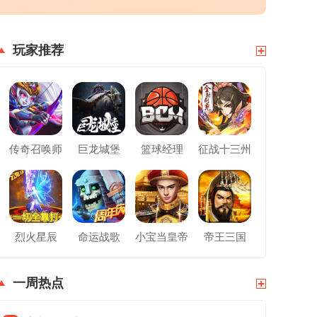
玩家推荐
传奇召唤师
巨龙城堡
篮球经理
征战十三州
烈火星辰
命运战歌
小宝当皇帝
帝王三国
一周热点