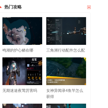
热门攻略
鸣潮的护心鳞在哪
三角洲行动配件怎么配
无期迷途夜莺厉害吗
女神异闻录4鱼竿怎么
获得