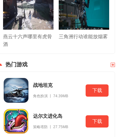
燕云十六声哪里有虎骨
三角洲行动谁能放烟雾
酒
热门游戏
战地坦克
下载
角色扮演 丨 74.39MB
达尔文进化岛
下载
策略塔防 丨 27.75MB