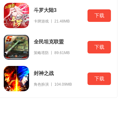
斗罗大陆3
下载
卡牌游戏 丨 21.48MB
全民坦克联盟
下载
策略塔防 丨 89.61MB
封神之战
下载
角色扮演 丨 104.09MB