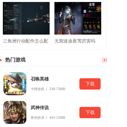
三角洲行动配件怎么配
无期迷途夜莺厉害吗
热门游戏
召唤英雄
下载
卡牌游戏 丨 248.73MB
武神传说
下载
角色扮演 丨 493.13MB