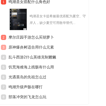
鸣潮圣女搭配什么角色好
1
鸣潮圣女卡提希娅最优搭配为夏空、守
岸人，缺少夏空可用散华替代...
摩尔庄园手游怎么买胡萝卜
2
原神爆炎树适合用什么元素
3
乱斗西游2什么英雄克制魍魉
4
饥荒海难海上残骸有什么用
5
光遇晨岛的先祖怎么过
6
鸣潮升级声骸在哪打
7
部落冲突的飞龙怎么玩
8