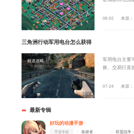
08-02
来源：
三角洲行动军用电台怎么获得
军用电台主要
精选攻略
换、交易行直接
07-24
来源：
最新专辑
好玩的动漫手游
炼裙者
联盟战争：部落冲
手游专辑