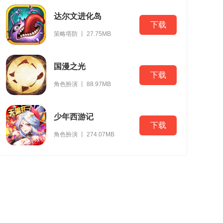
达尔文进化岛
下载
策略塔防 丨 27.75MB
国漫之光
下载
角色扮演 丨 88.97MB
少年西游记
下载
角色扮演 丨 274.07MB