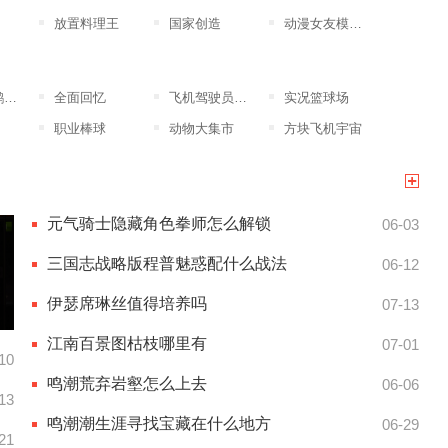
放置料理王
国家创造
动漫女友模拟器
版
全面回忆
飞机驾驶员模拟器
实况篮球场
职业棒球
动物大集市
方块飞机宇宙
元气骑士隐藏角色拳师怎么解锁
06-03
三国志战略版程普魅惑配什么战法
06-12
伊瑟席琳丝值得培养吗
07-13
多
江南百景图枯枝哪里有
07-01
10
鸣潮荒弃岩壑怎么上去
06-06
13
鸣潮潮生涯寻找宝藏在什么地方
06-29
21