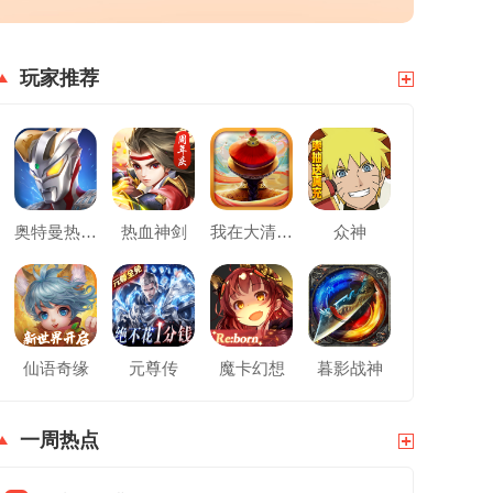
玩家推荐
奥特曼热血英雄
热血神剑
我在大清当皇帝
众神
仙语奇缘
元尊传
魔卡幻想
暮影战神
一周热点