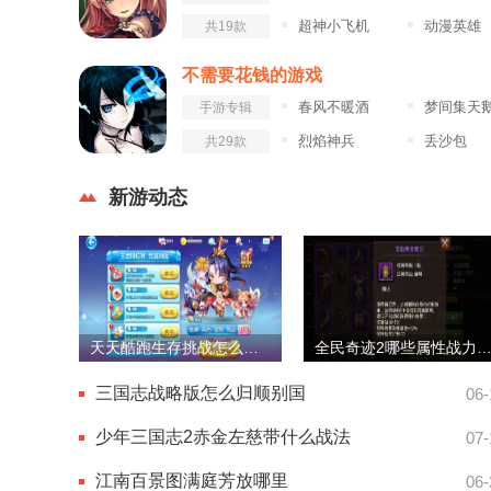
超神小飞机
动漫英雄
共19款
不需要花钱的游戏
春风不暖酒
梦间集天鹅座九游
手游专辑
烈焰神兵
丢沙包
共29款
新游动态
天天酷跑生存挑战怎么过的
全民奇迹2哪些属性战力加的
三国志战略版怎么归顺别国
06-
少年三国志2赤金左慈带什么战法
07-
江南百景图满庭芳放哪里
06-