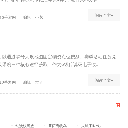
阅读全文+
10手游网
编辑：小戈
可以通过零号大坝地图固定物资点位搜刮、赛季活动任务兑
采购三种核心途径获取，作为6级传说级电子收...
阅读全文+
10手游网
编辑：大哈
突
动漫校园篮球竞赛
亚萨宠物岛
大航宇时代·楚之歌