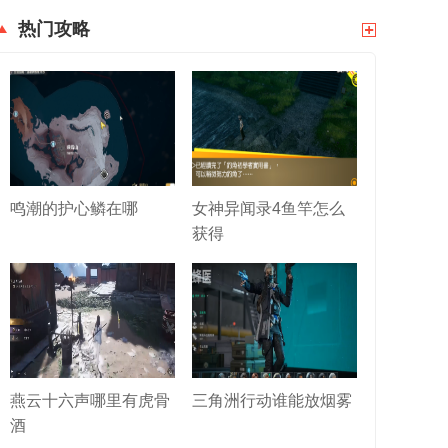
热门攻略
鸣潮的护心鳞在哪
女神异闻录4鱼竿怎么
获得
燕云十六声哪里有虎骨
三角洲行动谁能放烟雾
酒