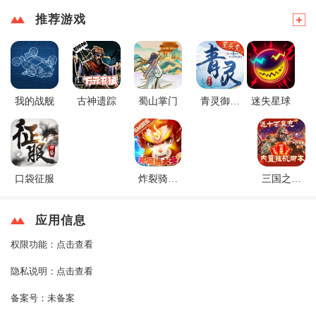
推荐游戏
我的战舰
古神遗踪
蜀山掌门
青灵御剑
迷失星球
诀
口袋征服
炸裂骑士
三国之空
团
城计
应用信息
权限功能：
点击查看
隐私说明：
点击查看
备案号：
未备案