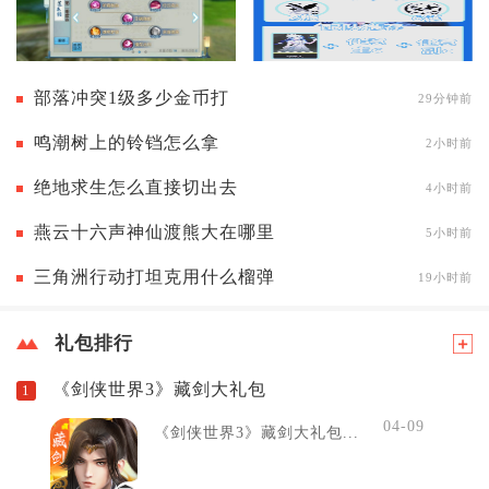
部落冲突1级多少金币打
29分钟前
鸣潮树上的铃铛怎么拿
2小时前
绝地求生怎么直接切出去
4小时前
燕云十六声神仙渡熊大在哪里
5小时前
三角洲行动打坦克用什么榴弹
19小时前
礼包排行
《剑侠世界3》藏剑大礼包
1
04-09
《剑侠世界3》藏剑大礼包...