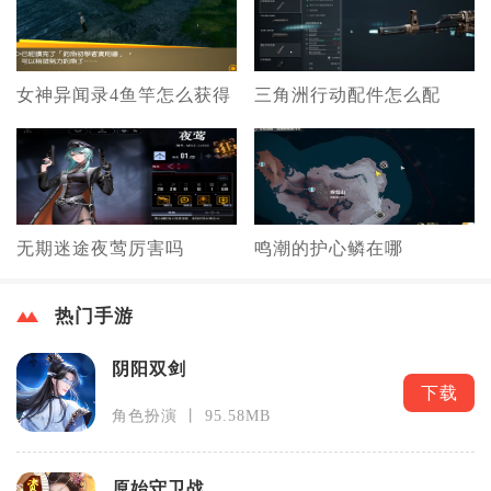
女神异闻录4鱼竿怎么获得
三角洲行动配件怎么配
无期迷途夜莺厉害吗
鸣潮的护心鳞在哪
热门手游
阴阳双剑
下载
角色扮演 丨 95.58MB
原始守卫战