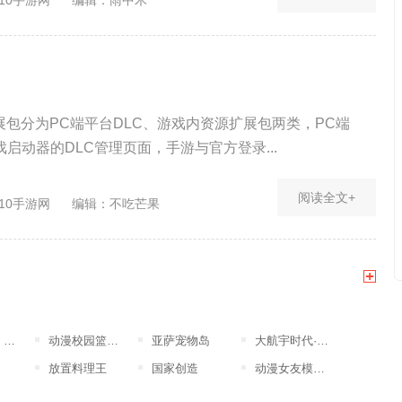
包分为PC端平台DLC、游戏内资源扩展包两类，PC端
戏启动器的DLC管理页面，手游与官方登录...
阅读全文+
10手游网
编辑：不吃芒果
突
动漫校园篮球竞赛
亚萨宠物岛
大航宇时代·楚之歌
放置料理王
国家创造
动漫女友模拟器