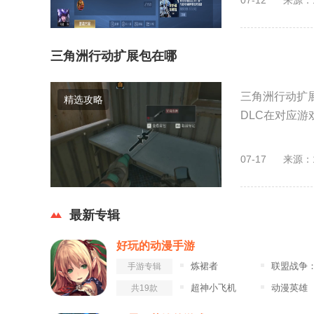
三角洲行动扩展包在哪
三角洲行动扩展
精选攻略
DLC在对应游
07-17
来源：
最新专辑
好玩的动漫手游
炼裙者
联盟战争：部落冲
手游专辑
超神小飞机
动漫英雄
共19款