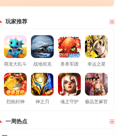
玩家推荐
萌龙大乱斗
战地坦克
兽兽军团
幸运之星
烈焰封神
神之刃
魂之守护
极品芝麻官
一周热点