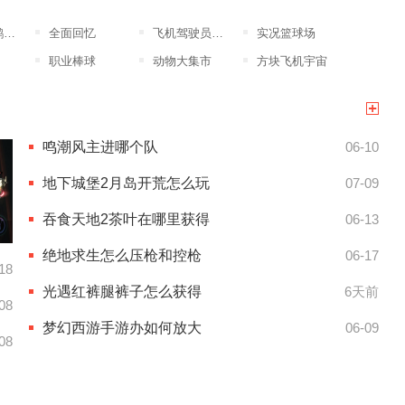
版
全面回忆
飞机驾驶员模拟器
实况篮球场
职业棒球
动物大集市
方块飞机宇宙
鸣潮风主进哪个队
06-10
地下城堡2月岛开荒怎么玩
07-09
吞食天地2茶叶在哪里获得
06-13
绝地求生怎么压枪和控枪
06-17
18
光遇红裤腿裤子怎么获得
6天前
08
梦幻西游手游办如何放大
06-09
08