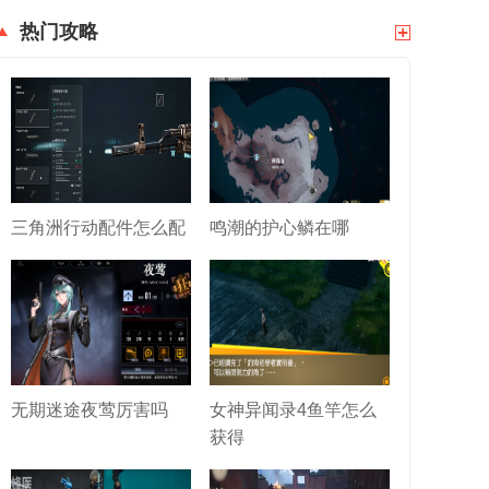
热门攻略
三角洲行动配件怎么配
鸣潮的护心鳞在哪
无期迷途夜莺厉害吗
女神异闻录4鱼竿怎么
获得