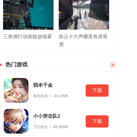
三角洲行动谁能放烟雾
燕云十六声哪里有虎骨
酒
热门游戏
我本千金
下载
角色扮演 丨 38.12MB
小小突击队2
下载
飞行射击 丨 88.98MB