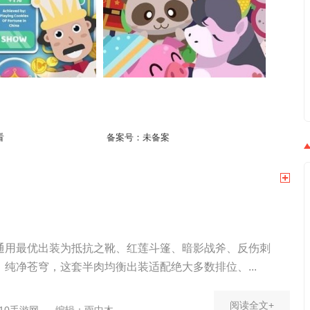
看
备案号：
未备案
通用最优出装为抵抗之靴、红莲斗篷、暗影战斧、反伤刺
纯净苍穹，这套半肉均衡出装适配绝大多数排位、...
阅读全文+
10手游网
编辑：雨中木