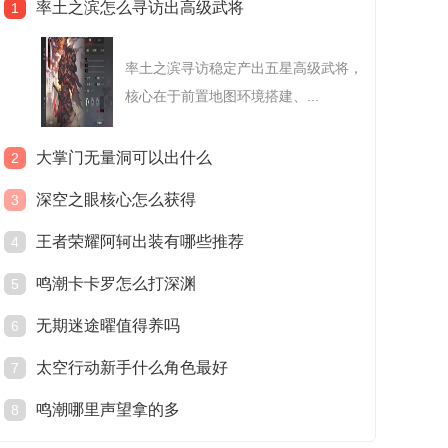
率土之滨怎么寻访出高级武将
1
率土之滨寻访稳定产出五星高级武将，
核心在于前置地图环境搭建、...
大掌门无量洞可以出什么
2
深空之眼核心怎么获得
3
王者荣耀阿轲出装有哪些推荐
4
鸣潮卡卡罗怎么打深渊
5
无期迷途曜值得养吗
6
太空行动新手什么角色最好
7
鸣潮哪里声望拿的多
8