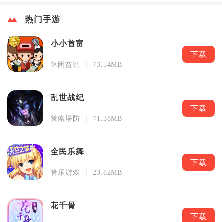
热门手游
小小首富
下载
休闲益智 丨 73.54MB
乱世战纪
下载
策略塔防 丨 71.38MB
全民乐舞
下载
音乐游戏 丨 23.82MB
花千骨
下载