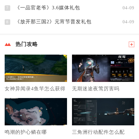
《一品官老爷》3.6媒体礼包
7
04-09
《放开那三国2》元宵节普发礼包
8
04-09
热门攻略
女神异闻录4鱼竿怎么获得
无期迷途夜莺厉害吗
鸣潮的护心鳞在哪
三角洲行动配件怎么配