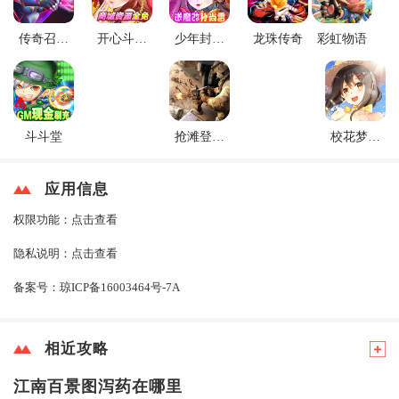
传奇召唤
开心斗三
少年封神
龙珠传奇
彩虹物语
师
国
榜ol
斗斗堂
抢滩登陆
校花梦工
3d
厂
应用信息
权限功能：
点击查看
隐私说明：
点击查看
备案号：
琼ICP备16003464号-7A
相近攻略
江南百景图泻药在哪里