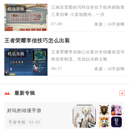
江南百景图的泻药仅存在于杭州探险第
精选攻略
三章旧事·小蛮地图内，一共
07-08
来源：10手游网
王者荣耀李信技巧怎么出装
王者荣耀李信核心出装分光信爆发流与
精选攻略
暗信牵制流，光信以冷静之靴
06-27
来源：10手游网
最新专辑
好玩的动漫手游
手游专辑
01-05