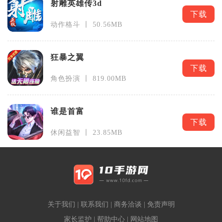
射雕英雄传3d
下载
动作格斗 丨 50.56MB
狂暴之翼
下载
角色扮演 丨 819.00MB
谁是首富
下载
休闲益智 丨 23.85MB
关于我们
|
联系我们
|
商务洽谈
|
免责声明
家长监护
|
帮助中心
|
网站地图