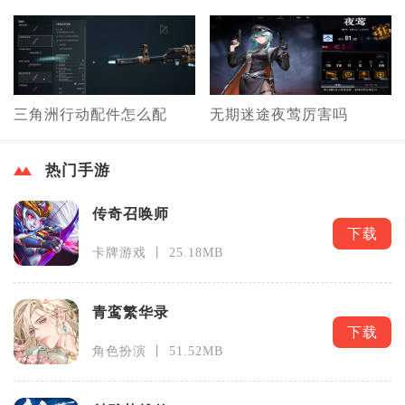
三角洲行动配件怎么配
无期迷途夜莺厉害吗
热门手游
传奇召唤师
下载
卡牌游戏 丨 25.18MB
青鸾繁华录
下载
角色扮演 丨 51.52MB