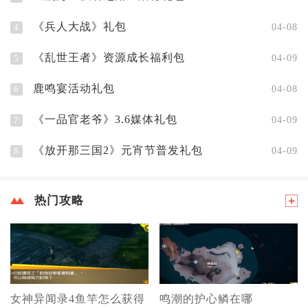
《兵人大战》礼包
4
04-08
《乱世王者》资源成长福利包
5
04-09
鹿鸣宴活动礼包
6
04-08
《一品官老爷》3.6媒体礼包
7
04-09
《放开那三国2》元宵节普发礼包
8
04-09
热门攻略
女神异闻录4鱼竿怎么获得
鸣潮的护心鳞在哪