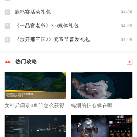
鹿鸣宴活动礼包
6
04-08
《一品官老爷》3.6媒体礼包
7
04-09
《放开那三国2》元宵节普发礼包
8
04-09
热门攻略
女神异闻录4鱼竿怎么获得
鸣潮的护心鳞在哪