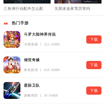
三角洲行动配件怎么配
无期迷途夜莺厉害吗
热门手游
斗罗大陆神界传说
下载
卡牌游戏 丨 322.10MB
倾世奇缘
下载
角色扮演 丨 428.39MB
星际卫队
下载
策略塔防 丨 36.94MB