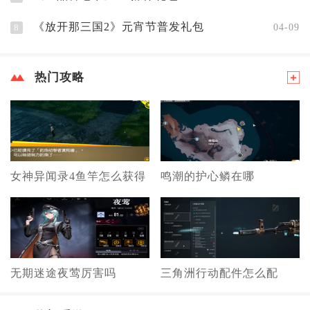
《放开那三国2》元宵节普发礼包
8
04-09
热门攻略
女神异闻录4鱼竿怎么获得
鸣潮的护心鳞在哪
无期迷途夜莺厉害吗
三角洲行动配件怎么配