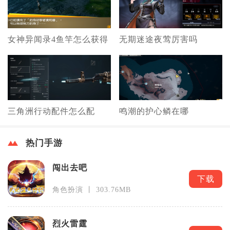
女神异闻录4鱼竿怎么获得
无期迷途夜莺厉害吗
三角洲行动配件怎么配
鸣潮的护心鳞在哪
热门手游
闯出去吧
下载
角色扮演 丨 303.76MB
烈火雷霆