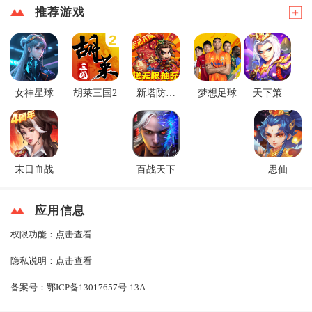
推荐游戏
女神星球
胡莱三国2
新塔防三
梦想足球
天下策
国
末日血战
百战天下
思仙
应用信息
权限功能：
点击查看
隐私说明：
点击查看
备案号：
鄂ICP备13017657号-13A