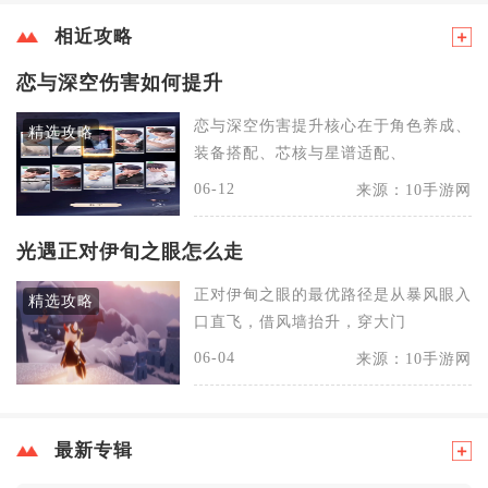
相近攻略
恋与深空伤害如何提升
恋与深空伤害提升核心在于角色养成、
精选攻略
装备搭配、芯核与星谱适配、
06-12
来源：10手游网
光遇正对伊旬之眼怎么走
正对伊甸之眼的最优路径是从暴风眼入
精选攻略
口直飞，借风墙抬升，穿大门
06-04
来源：10手游网
最新专辑