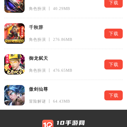
下载
角色扮演 丨 40.29MB
千秋辞
下载
角色扮演 丨 276.86MB
御龙弑天
下载
角色扮演 丨 476.65MB
傲剑仙尊
下载
冒险解谜 丨 64.43MB