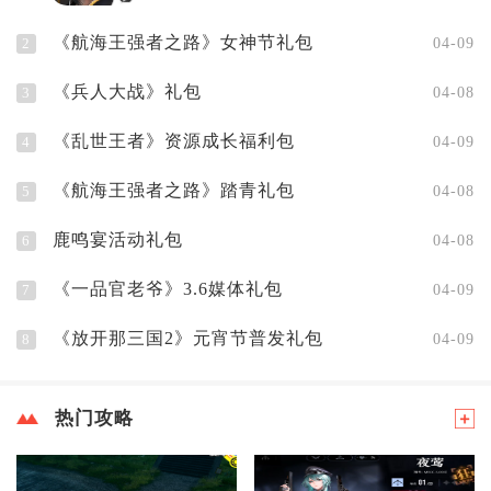
《航海王强者之路》女神节礼包
2
04-09
《兵人大战》礼包
3
04-08
《乱世王者》资源成长福利包
4
04-09
《航海王强者之路》踏青礼包
5
04-08
鹿鸣宴活动礼包
6
04-08
《一品官老爷》3.6媒体礼包
7
04-09
《放开那三国2》元宵节普发礼包
8
04-09
热门攻略