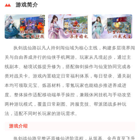
游戏简介
执剑战仙路以凡人持剑闯仙域为核心主线，构建多层境界闯
关与自由养成并行的仙侠手机网游。玩家从凡境起步，通过主
线副本、秘境试炼提升修为，搭配御剑操作与仙宠协同完成各
类对战关卡。游戏内置稳定日常福利体系，每日登录、通关副
本均可领取元宝、炼器材料，零氪玩家也能稳步推进养成进
度。整体操作适配移动端单手操控，兼顾休闲挂机与手动攻坚
两种游玩模式，覆盖日常刷图、跨服竞技、帮派团战多种玩
法，适配不同时长玩家的游玩需求。
游戏介绍
执剑战仙路完整还原修仙进阶流程，从筑基、金丹直至飞升