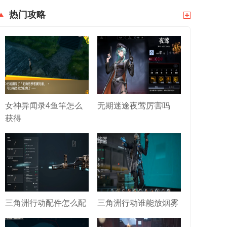
热门攻略
女神异闻录4鱼竿怎么
无期迷途夜莺厉害吗
获得
三角洲行动配件怎么配
三角洲行动谁能放烟雾