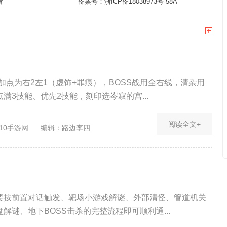
看
备案号：
浙ICP备18038973号-58A
加点为右2左1（虚饰+罪痕），BOSS战用全右线，清杂用
满3技能、优先2技能，刻印选岑寂的宫...
阅读全文+
10手游网
编辑：路边李四
要按前置对话触发、靶场小游戏解谜、外部清怪、管道机关
解谜、地下BOSS击杀的完整流程即可顺利通...