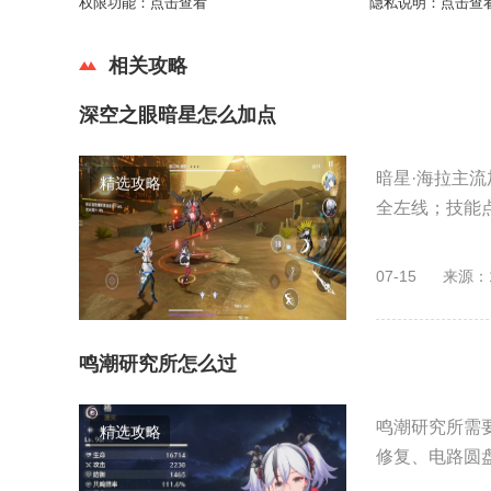
权限功能：
点击查看
隐私说明：
点击查
相关攻略
深空之眼暗星怎么加点
暗星·海拉主流
精选攻略
全左线；技能点
07-15
来源：
鸣潮研究所怎么过
鸣潮研究所需
精选攻略
修复、电路圆盘