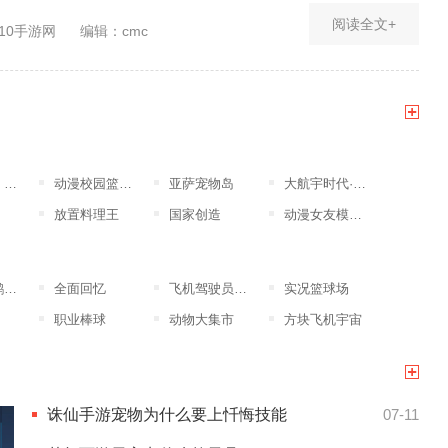
阅读全文+
10手游网
编辑：cmc
突
动漫校园篮球竞赛
亚萨宠物岛
大航宇时代·楚之歌
放置料理王
国家创造
动漫女友模拟器
版
全面回忆
飞机驾驶员模拟器
实况篮球场
职业棒球
动物大集市
方块飞机宇宙
诛仙手游宠物为什么要上忏悔技能
07-11