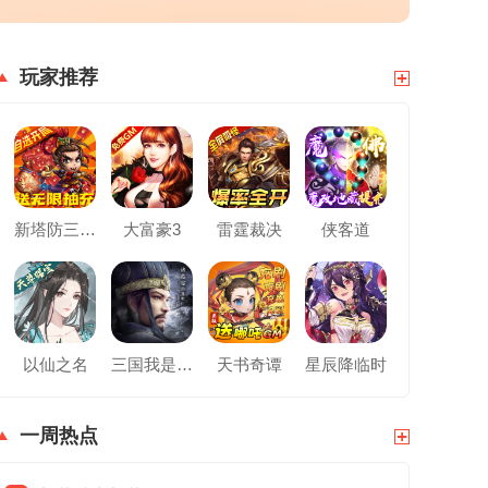
玩家推荐
新塔防三国全民塔防
大富豪3
雷霆裁决
侠客道
以仙之名
三国我是主公
天书奇谭
星辰降临时
一周热点