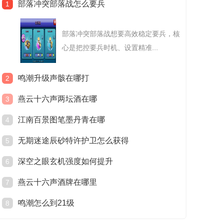
部落冲突部落战怎么要兵
1
部落冲突部落战想要高效稳定要兵，核
心是把控要兵时机、设置精准...
鸣潮升级声骸在哪打
2
燕云十六声两坛酒在哪
3
江南百景图笔墨丹青在哪
4
无期迷途辰砂特许护卫怎么获得
5
深空之眼玄机强度如何提升
6
燕云十六声酒牌在哪里
7
鸣潮怎么到21级
8