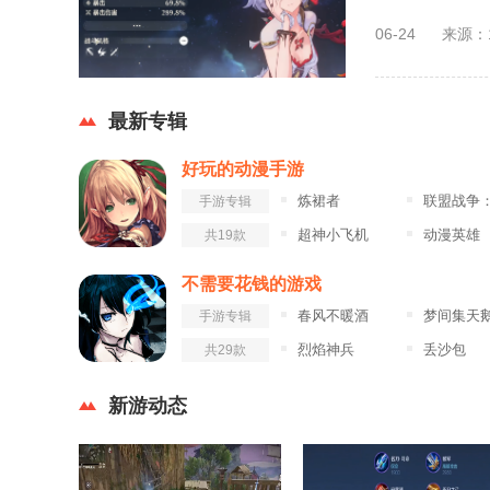
06-24
来源：
最新专辑
好玩的动漫手游
炼裙者
联盟战争：部落冲
手游专辑
超神小飞机
动漫英雄
共19款
不需要花钱的游戏
春风不暖酒
梦间集天鹅座九游
手游专辑
烈焰神兵
丢沙包
共29款
新游动态