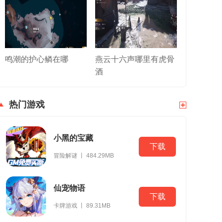
鸣潮的护心鳞在哪
燕云十六声哪里有虎骨
酒
热门游戏
小黑的宝藏
下载
冒险解谜 丨 484.29MB
仙宠物语
下载
卡牌游戏 丨 89.31MB