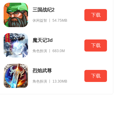
三国战纪2
下载
休闲益智 丨 54.75MB
魔天记3d
下载
角色扮演 丨 683.0M
烈焰武尊
下载
角色扮演 丨 13.30MB