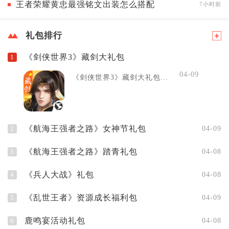
王者荣耀黄忠最强铭文出装怎么搭配
7小时前
礼包排行
《剑侠世界3》藏剑大礼包
1
04-09
《剑侠世界3》藏剑大礼包...
《航海王强者之路》女神节礼包
2
04-09
《航海王强者之路》踏青礼包
3
04-08
《兵人大战》礼包
4
04-08
《乱世王者》资源成长福利包
5
04-09
鹿鸣宴活动礼包
6
04-08