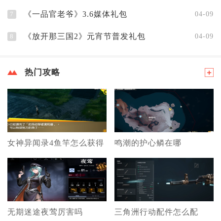
《一品官老爷》3.6媒体礼包
7
04-09
《放开那三国2》元宵节普发礼包
8
04-09
热门攻略
女神异闻录4鱼竿怎么获得
鸣潮的护心鳞在哪
无期迷途夜莺厉害吗
三角洲行动配件怎么配