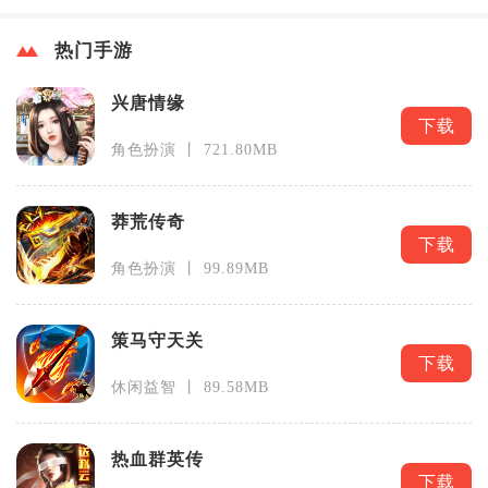
热门手游
兴唐情缘
下载
角色扮演 丨 721.80MB
莽荒传奇
下载
角色扮演 丨 99.89MB
策马守天关
下载
休闲益智 丨 89.58MB
热血群英传
下载