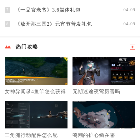
《一品官老爷》3.6媒体礼包
7
04-09
《放开那三国2》元宵节普发礼包
8
04-09
热门攻略
女神异闻录4鱼竿怎么获得
无期迷途夜莺厉害吗
三角洲行动配件怎么配
鸣潮的护心鳞在哪