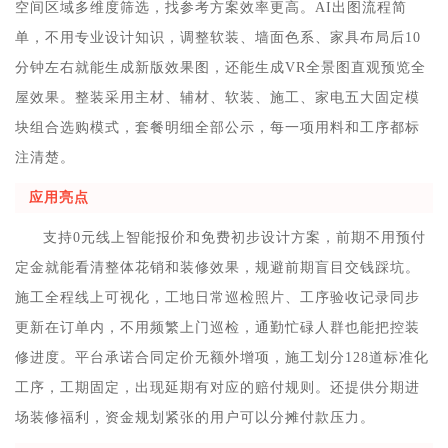
空间区域多维度筛选，找参考方案效率更高。AI出图流程简
单，不用专业设计知识，调整软装、墙面色系、家具布局后10
分钟左右就能生成新版效果图，还能生成VR全景图直观预览全
屋效果。整装采用主材、辅材、软装、施工、家电五大固定模
块组合选购模式，套餐明细全部公示，每一项用料和工序都标
注清楚。
应用亮点
支持0元线上智能报价和免费初步设计方案，前期不用预付
定金就能看清整体花销和装修效果，规避前期盲目交钱踩坑。
施工全程线上可视化，工地日常巡检照片、工序验收记录同步
更新在订单内，不用频繁上门巡检，通勤忙碌人群也能把控装
修进度。平台承诺合同定价无额外增项，施工划分128道标准化
工序，工期固定，出现延期有对应的赔付规则。还提供分期进
场装修福利，资金规划紧张的用户可以分摊付款压力。