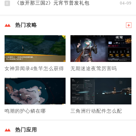
《放开那三国2》元宵节普发礼包
8
04-09
热门攻略
女神异闻录4鱼竿怎么获得
无期迷途夜莺厉害吗
鸣潮的护心鳞在哪
三角洲行动配件怎么配
热门应用