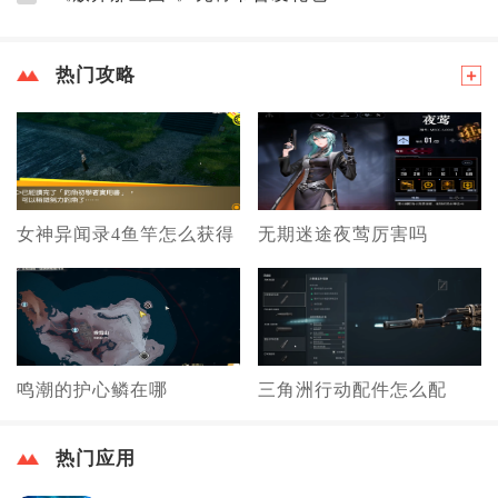
热门攻略
女神异闻录4鱼竿怎么获得
无期迷途夜莺厉害吗
鸣潮的护心鳞在哪
三角洲行动配件怎么配
热门应用