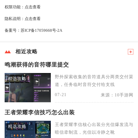
权限功能：
点击查看
隐私说明：
点击查看
备案号：
苏ICP备17059668号-2A
相近攻略
鸣潮获得的音符哪里提交
野外探索收集的音符道具分两类交付渠
精选攻略
道，任务临时音符交付给支线
07-21
来源：10手游网
王者荣耀李信技巧怎么出装
王者荣耀李信核心出装分光信爆发流与
精选攻略
暗信牵制流，光信以冷静之靴