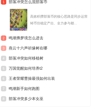
部落冲突怎么混部落币
1
高效积攒部落币的核心思路是同步运营
铸币坊稳定产出、全力参与都...
鸣潮弗梦境怎么进去
2
燕云十六声祈缘树在哪
3
部落冲突如何移植树
4
万国觉醒如何培养t2
5
王者荣耀曹操最强如何出装
6
鸣潮新手如何跑图
7
部落冲突多少本女巫
8