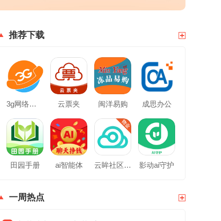
推荐下载
3g网络电话
云票夹
闽洋易购
成思办公
田园手册
ai智能体
云眸社区物业版
影动ai守护
一周热点