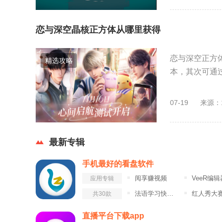
恋与深空晶核正方体从哪里获得
恋与深空正方
精选攻略
本，其次可通过
07-19
来源：
最新专辑
手机最好的看盘软件
阅享赚视频
VeeR编辑
应用专辑
法语学习快速入门
红人秀大
共30款
直播平台下载app