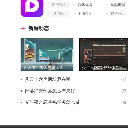
百狐体育
玩酷电音
应用专辑
上海金山
易维讯
共15款
新游动态
凡人修仙传人界篇四大宗门选哪个
少年三国志许褚列传怎么过
燕云十六声两坛酒在哪
07-
部落冲突部落怎么布局好
07-
光与夜之恋共鸣任务怎么做
06-