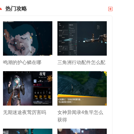
热门攻略
鸣潮的护心鳞在哪
三角洲行动配件怎么配
无期迷途夜莺厉害吗
女神异闻录4鱼竿怎么
获得