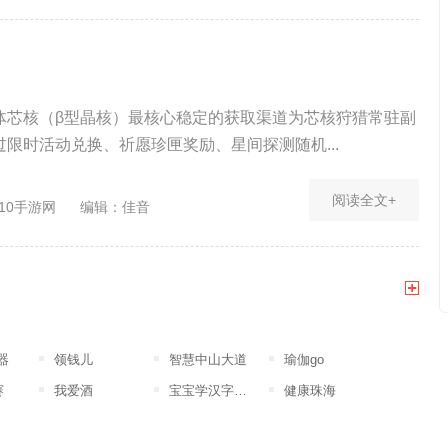
体芯核（β型晶核）最核心稳定的获取渠道为芯核狩猎常驻副
限时活动兑换、祈愿珍匣奖励、星间探测随机...
阅读全文+
10手游网
编辑：佳音
器
领钱儿
智慧中山大道
瑜伽go
赛
我爱酒
宝宝学汉字幼儿版
健康珠海