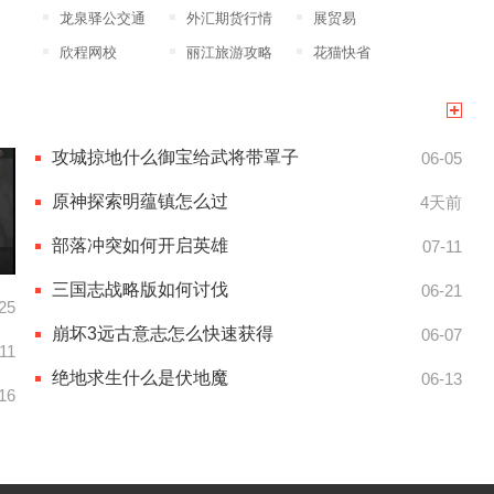
龙泉驿公交通
外汇期货行情
展贸易
欣程网校
丽江旅游攻略
花猫快省
攻城掠地什么御宝给武将带罩子
06-05
原神探索明蕴镇怎么过
4天前
部落冲突如何开启英雄
07-11
三国志战略版如何讨伐
06-21
25
崩坏3远古意志怎么快速获得
06-07
11
绝地求生什么是伏地魔
06-13
16