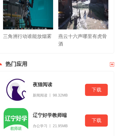
三角洲行动谁能放烟雾
燕云十六声哪里有虎骨
酒
热门应用
夜猫阅读
下载
新闻阅读 丨 98.32MB
辽宁好学教师端
下载
办公学习 丨 21.95MB