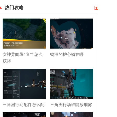
热门攻略
女神异闻录4鱼竿怎么
鸣潮的护心鳞在哪
获得
三角洲行动配件怎么配
三角洲行动谁能放烟雾