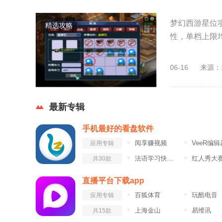
梦幻西游星位
精选攻略
性，单档上限均为
06-16
来源：
最新专辑
手机最好的看盘软件
阅享赚视频
VeeR编辑
应用专辑
法语学习快速入门
红人秀大
共30款
直播平台下载app
百狐体育
玩酷电音
应用专辑
上海金山
易维讯
共15款