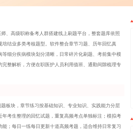
医师、高级职称备考人群搭建线上刷题平台，整套题库依照
规培结业多类考核题型。软件整合章节习题、历年回忆真
病等细分疾病模块划分清晰，日常碎片化刷题、考前集中模
的完整解析，方便在职医护人员利用值班、通勤间隙梳理专
刷题板块，章节练习按基础知识、专业知识、实践能力分层
近年考生整理的回忆试题，重复高频考点单独标注；模拟考
功能；每日一练每日更新十道高频考题，适合维持日常复习