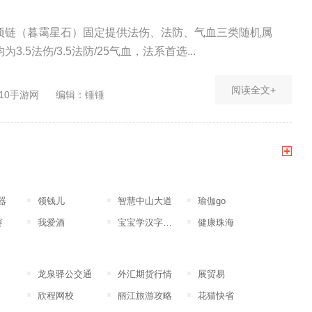
项链（暮霭星石）固定提供法伤、法防、气血三类随机属
3.5法伤/3.5法防/25气血，法系首选...
阅读全文+
10手游网
编辑：锤锤
器
领钱儿
智慧中山大道
瑜伽go
赛
我爱酒
宝宝学汉字幼儿版
健康珠海
龙泉驿公交通
外汇期货行情
展贸易
欣程网校
丽江旅游攻略
花猫快省