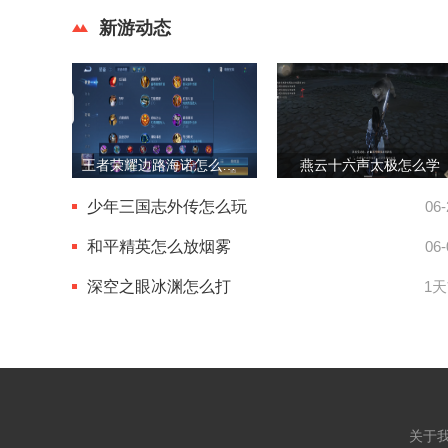
新游动态
王者荣耀边路海诺怎么出装
燕云十六声太极怎么学
少年三国志外传怎么玩
06-
和平精英怎么放烟雾
06-
深空之眼冰渊怎么打
1
关于