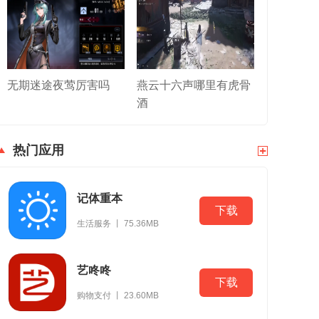
无期迷途夜莺厉害吗
燕云十六声哪里有虎骨
酒
热门应用
记体重本
下载
生活服务 丨 75.36MB
艺咚咚
下载
购物支付 丨 23.60MB