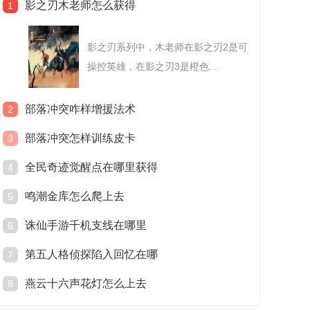
影之刃木老师怎么获得
1
影之刃系列中，木老师在影之刃2是可
操控英雄，在影之刃3是橙色...
部落冲突咋样增援法术
2
部落冲突怎样训练皮卡
3
全民奇迹觉醒点在哪里获得
4
鸣潮金库怎么爬上去
5
诛仙手游千机支线在哪里
6
第五人格侦探陷入回忆在哪
7
燕云十六声花灯怎么上去
8