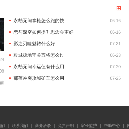
永劫无间拿枪怎么跑的快
06-16
恋与深空如何提升思念会更好
06-16
影之刃瞳魅转什么好
07-31
攻城掠地守关五将怎么过
06-23
24
永劫无间幸运值有什么用
07-20
08
部落冲突攻城矿车怎么用
07-25
天前
我们
联系我们
商务洽谈
免责声明
家长监护
帮助中心