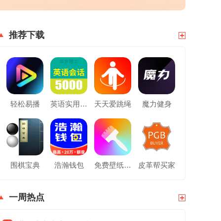
推荐下载
轻松易播
英语实用口语5000句
天天爱跳绳
魔力健身
围棋宝典
浩瀚钱包
免费壁纸大全
皮革帮买家
一周热点