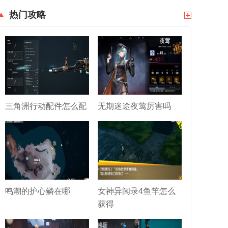
热门攻略
三角洲行动配件怎么配
无期迷途夜莺厉害吗
鸣潮的护心鳞在哪
女神异闻录4鱼竿怎么
获得