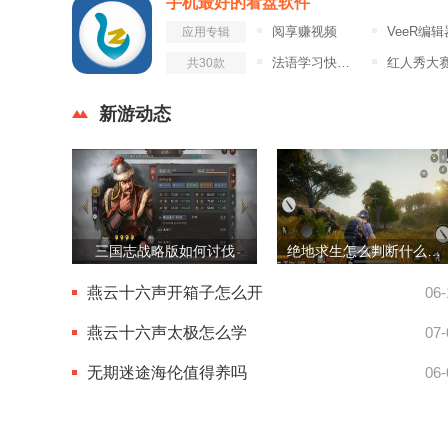
手机最好的看盘软件
阅享赚视频
VeeR编辑
应用专辑
法语学习快速入门
红人秀大
共30款
新游动态
三国志战略版如何讨伐
绝地求生怎么判断什么方向开枪
燕云十六声开箱子怎么开
06-
燕云十六声太极怎么学
07-
无期迷途海伦值得养吗
06-