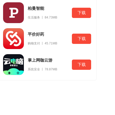
柏曼智能
下载
生活服务 丨 84.73MB
平价好药
下载
购物支付 丨 45.71MB
掌上网咖云游
下载
系统安全 丨 78.87MB