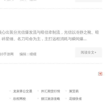
核心出装分光信爆发流与暗信牵制流，光信以冷静之靴、暗
碎星锤、名刀司命为主，主打远程消耗与瞬间爆...
阅读全文+
10手游网
编辑：瞳瞳
龙泉驿公交通
外汇期货行情
展贸易
欣程网校
丽江旅游攻略
花猫快省