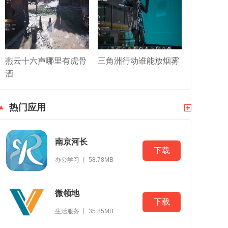
燕云十六声哪里有虎骨
三角洲行动谁能放烟雾
酒
热门应用
南京河长
下载
办公学习 丨 58.78MB
微领地
下载
生活服务 丨 35.85MB