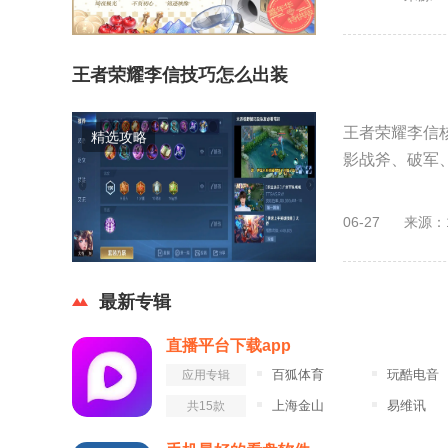
王者荣耀李信技巧怎么出装
王者荣耀李信
精选攻略
影战斧、破军、
06-27
来源：
最新专辑
直播平台下载app
百狐体育
玩酷电音
应用专辑
上海金山
易维讯
共15款