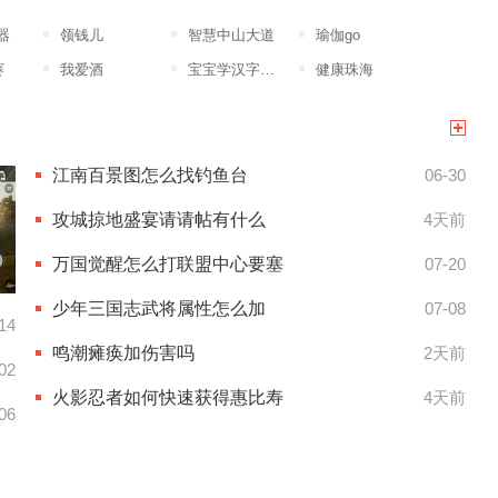
器
领钱儿
智慧中山大道
瑜伽go
赛
我爱酒
宝宝学汉字幼儿版
健康珠海
江南百景图怎么找钓鱼台
06-30
攻城掠地盛宴请请帖有什么
4天前
万国觉醒怎么打联盟中心要塞
07-20
少年三国志武将属性怎么加
07-08
14
鸣潮瘫痪加伤害吗
2天前
02
火影忍者如何快速获得惠比寿
4天前
06