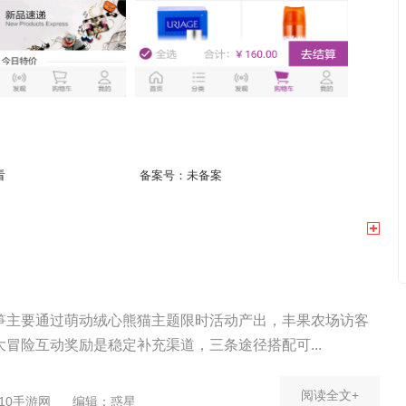
看
备案号：
未备案
笋主要通过萌动绒心熊猫主题限时活动产出，丰果农场访客
冒险互动奖励是稳定补充渠道，三条途径搭配可...
阅读全文+
10手游网
编辑：惑星