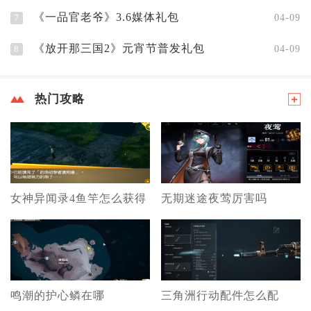
《一品官老爷》3.6媒体礼包
7
04-09
《放开那三国2》元宵节普发礼包
8
04-09
热门攻略
女神异闻录4鱼竿怎么获得
无期迷途夜莺厉害吗
鸣潮的护心鳞在哪
三角洲行动配件怎么配