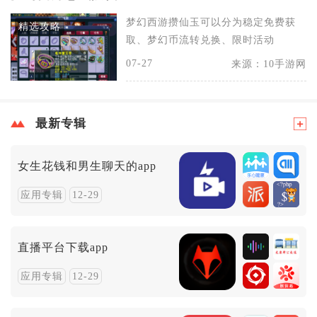
梦幻西游攒仙玉可以分为稳定免费获
精选攻略
取、梦幻币流转兑换、限时活动
07-27
来源：10手游网
最新专辑
女生花钱和男生聊天的app
应用专辑
12-29
直播平台下载app
应用专辑
12-29