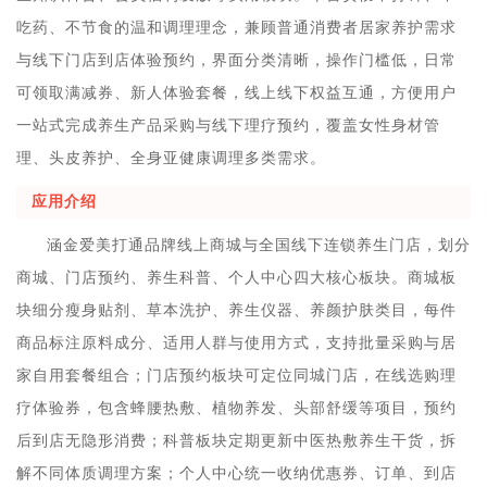
吃药、不节食的温和调理理念，兼顾普通消费者居家养护需求
与线下门店到店体验预约，界面分类清晰，操作门槛低，日常
可领取满减券、新人体验套餐，线上线下权益互通，方便用户
一站式完成养生产品采购与线下理疗预约，覆盖女性身材管
理、头皮养护、全身亚健康调理多类需求。
应用介绍
涵金爱美打通品牌线上商城与全国线下连锁养生门店，划分
商城、门店预约、养生科普、个人中心四大核心板块。商城板
块细分瘦身贴剂、草本洗护、养生仪器、养颜护肤类目，每件
商品标注原料成分、适用人群与使用方式，支持批量采购与居
家自用套餐组合；门店预约板块可定位同城门店，在线选购理
疗体验券，包含蜂腰热敷、植物养发、头部舒缓等项目，预约
后到店无隐形消费；科普板块定期更新中医热敷养生干货，拆
解不同体质调理方案；个人中心统一收纳优惠券、订单、到店