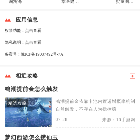
淘淘海
华医健康
批量图片
宝
缩放
应用信息
权限功能：
点击查看
隐私说明：
点击查看
备案号：
豫ICP备19037492号-7A
相近攻略
鸣潮提前金怎么触发
鸣潮提前金依靠卡池内置递增概率机制
精选攻略
自然触发，不存在人为操控稳
07-28
来源：10手游网
梦幻西游怎么攒仙玉