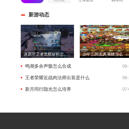
新游动态
冰原守卫者觉醒材料怎么拿
少年三国志真英雄怎么获得
鸣潮多余声骸怎么合成
06-
王者荣耀近战肉法师出装是什么
06-
新月同行隐光怎么培养
07-