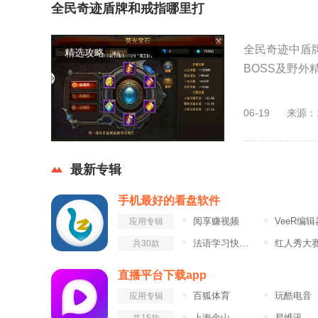
全民奇迹盾牌和戒指哪里打
全民奇迹中盾
精选攻略
BOSS及野外
06-19
来源：
最新专辑
手机最好的看盘软件
阅享赚视频
VeeR编辑
应用专辑
法语学习快速入门
红人秀大
共30款
直播平台下载app
百狐体育
玩酷电音
应用专辑
上海金山
易维讯
共15款