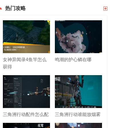
热门攻略
女神异闻录4鱼竿怎么
鸣潮的护心鳞在哪
获得
三角洲行动配件怎么配
三角洲行动谁能放烟雾