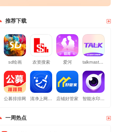
推荐下载
sd绘画
农资搜索
爱河
talkmaster口语
公募排排网
清净上网卫士
店铺好管家
智能水印相机
一周热点