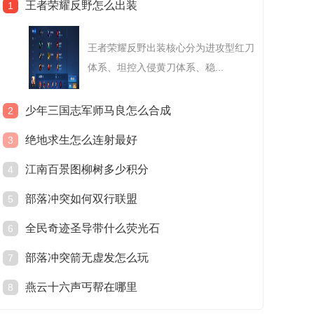
王者荣耀反野怎么出装
1
王者荣耀反野出装核心分为进攻型红刀
体系、坦控入侵黄刀体系、稳...
少年三国志军师马良怎么合成
2
绝地求生怎么连射最好
3
江南百景图柳树多少积分
4
部落冲突如何双行联盟
5
全民奇迹圣导带什么荧光石
6
部落冲突箭无虚发怎么玩
7
燕云十六声丐帮在哪里
8