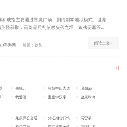
牌和戒指主要通过恶魔广场、剧情副本地狱模式、世界
精英怪获取，高阶品质则依赖失落之塔、狼魂要塞等...
阅读全文+
10手游网
编辑：铁头
器
领钱儿
智慧中山大道
瑜伽go
赛
我爱酒
宝宝学汉字幼儿版
健康珠海
龙泉驿公交通
外汇期货行情
展贸易
欣程网校
丽江旅游攻略
花猫快省