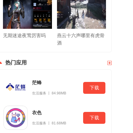
无期迷途夜莺厉害吗
燕云十六声哪里有虎骨
酒
热门应用
茫蜂
下载
生活服务 丨 84.98MB
衣色
下载
生活服务 丨 81.68MB