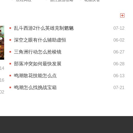
乱斗西游2什么英雄克制魍魉
07-12
深空之眼有什么辅助虚恒
06-02
三角洲行动怎么抢棱镜
06-27
部落冲突如何最快发展
06-28
14
鸣潮散花技能怎么点
06-13
16
鸣潮怎么找挑战宝箱
07-21
02