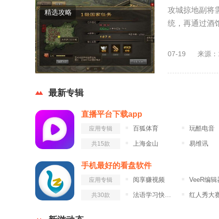
攻城掠地副将需
精选攻略
统，再通过酒馆
07-19
来源：
最新专辑
直播平台下载app
百狐体育
玩酷电音
应用专辑
上海金山
易维讯
共15款
手机最好的看盘软件
阅享赚视频
VeeR编辑
应用专辑
法语学习快速入门
红人秀大
共30款