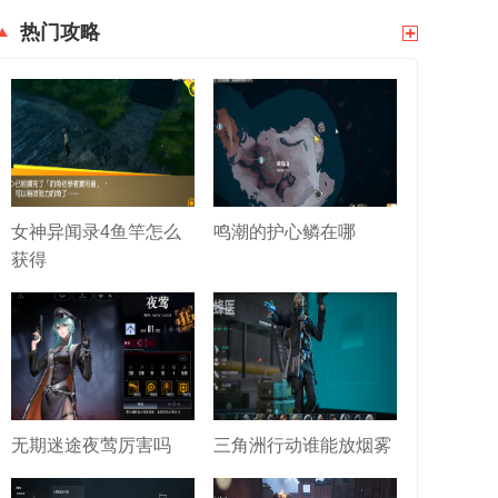
热门攻略
女神异闻录4鱼竿怎么
鸣潮的护心鳞在哪
获得
无期迷途夜莺厉害吗
三角洲行动谁能放烟雾