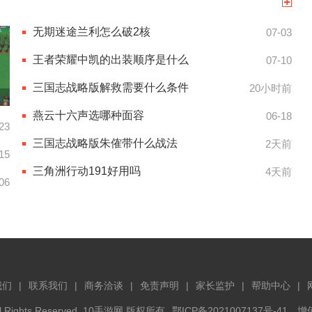
无期迷途兰利怎么破2核
07-03
王者荣耀中凯的出装顺序是什么
07-10
三国志战略版解救需要什么条件
20小时前
燕云十六声选哪种面容
06-18
23
三国志战略版朱傕带什么战法
2天前
15
三角洲行动191好用吗
4天前
06
我们
联系我们
商务洽谈
免责声明
家长监护
帮助中心
 All Rights Reserved. 10手游网 版权所有
鄂ICP备2021007137号-41
增值电