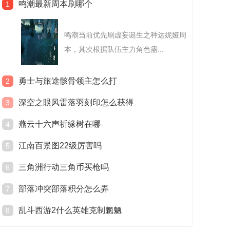
鸣潮最新周本刷哪个
1
鸣潮当前优先刷虚妄诞生之种达妮娅周
本，其次根据队伍主力角色需...
勇士与旅途骸骨领主怎么打
2
深空之眼风雷落羽刻印怎么获得
3
燕云十六声祈缘树在哪
4
江南百景图22级厉害吗
5
三角洲行动三角币买枪吗
6
部落冲突部落积分怎么弄
7
乱斗西游2什么英雄克制魍魉
8