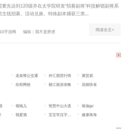
要先达到120级并在太学院研发“招募副将”科技解锁副将系
主线招募、活动兑换、特殊副本捕获三类...
阅读全文+
10手游网
编辑：我不是胖虎
龙泉驿公交通
外汇期货行情
展贸易
欣程网校
丽江旅游攻略
花猫快省
器
领钱儿
智慧中山大道
瑜伽go
赛
我爱酒
宝宝学汉字幼儿版
健康珠海