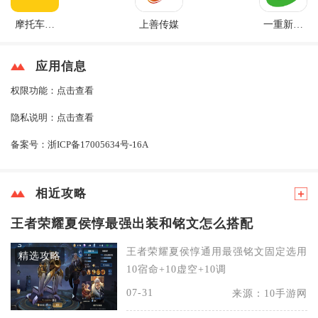
摩托车车
上善传媒
一重新能
库
源
应用信息
权限功能：
点击查看
隐私说明：
点击查看
备案号：
浙ICP备17005634号-16A
相近攻略
王者荣耀夏侯惇最强出装和铭文怎么搭配
王者荣耀夏侯惇通用最强铭文固定选用
精选攻略
10宿命+10虚空+10调
07-31
来源：10手游网