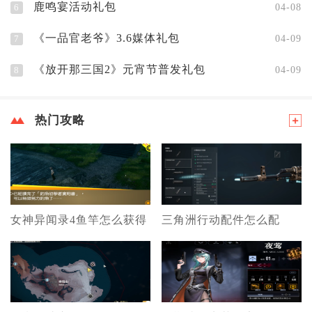
鹿鸣宴活动礼包
6
04-08
《一品官老爷》3.6媒体礼包
7
04-09
《放开那三国2》元宵节普发礼包
8
04-09
热门攻略
女神异闻录4鱼竿怎么获得
三角洲行动配件怎么配