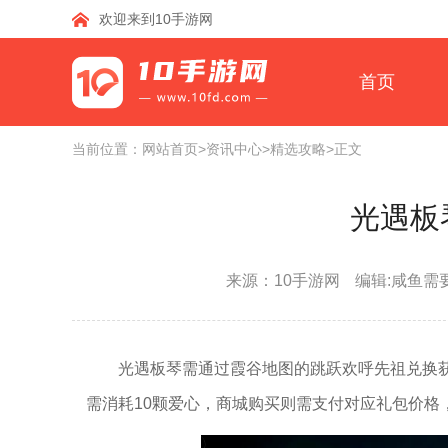
欢迎来到10手游网
首页
当前位置：
网站首页
>资讯中心
>精选攻略
>正文
光遇板
来源：10手游网
编辑:咸鱼需
光遇板琴需通过霞谷地图的跳跃欢呼先祖兑换
需消耗10颗爱心，商城购买则需支付对应礼包价格