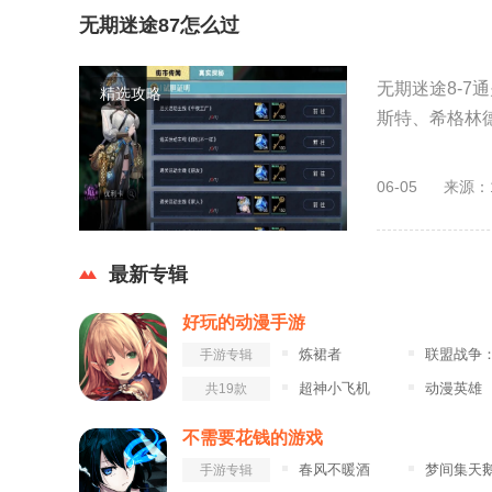
无期迷途87怎么过
无期迷途8-7
精选攻略
斯特、希格林德
06-05
来源：
最新专辑
好玩的动漫手游
炼裙者
联盟战争：部落冲
手游专辑
超神小飞机
动漫英雄
共19款
不需要花钱的游戏
春风不暖酒
梦间集天鹅座九游
手游专辑