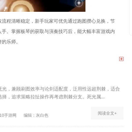
取流程清晰稳定，新手玩家可优先通过跑图攒心兑换，节
入手。掌握板琴的获取与演奏技巧后，能大幅丰富游戏内
好的乐师。
死光，兼顾刷图效率与论剑适配度，泛用性远超荆棘，适合
择，追求策略拉扯操作再考虑荆棘分支。死光属...
阅读全文+
10手游网
编辑：灰白色