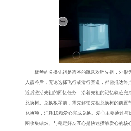
板琴的兑换先祖是霞谷的跳跃欢呼先祖，外形
入霞谷后，无论选择飞行或滑行赛道，都需抵达终
近后激活先祖的回忆任务，沿着先祖的记忆轨迹完
兑换树。兑换板琴前，需先解锁先祖兑换树的前置
兑换项，消耗10颗爱心完成兑换。爱心主要通过与
图收集蜡烛、与稳定好友互心是快速攒够爱心的核