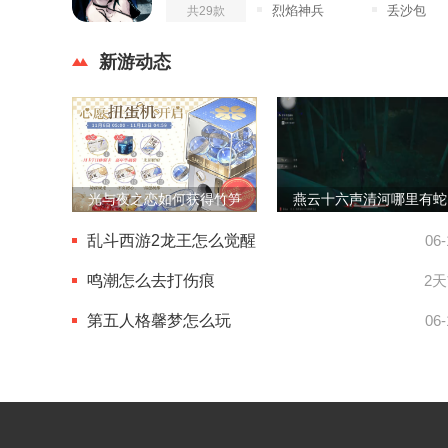
烈焰神兵
丢沙包
共29款
新游动态
光与夜之恋如何获得竹笋
燕云十六声清河哪里有蛇
乱斗西游2龙王怎么觉醒
06-
鸣潮怎么去打伤痕
2
第五人格馨梦怎么玩
06-