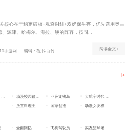
通关核心在于稳定破核+规避射线+双奶保生存，优先选用奥古
、源津、哈梅尔、海拉、锈的阵容，按固...
阅读全文+
10手游网
编辑：砚书-白竹
突
动漫校园篮球竞赛
亚萨宠物岛
大航宇时代·楚之歌
放置料理王
国家创造
动漫女友模拟器
版
全面回忆
飞机驾驶员模拟器
实况篮球场