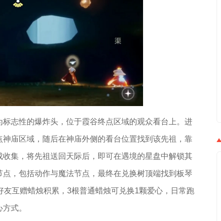
为标志性的爆炸头，位于霞谷终点区域的观众看台上。进
点神庙区域，随后在神庙外侧的看台位置找到该先祖，靠
成收集，将先祖送回天际后，即可在遇境的星盘中解锁其
节点，包括动作与魔法节点，最终在兑换树顶端找到板琴
好友互赠蜡烛积累，3根普通蜡烛可兑换1颗爱心，日常跑
心方式。