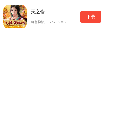
天之命
下载
角色扮演 丨 262.92MB