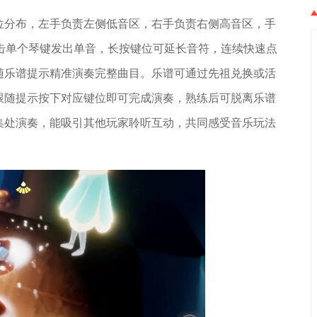
位分布，左手负责左侧低音区，右手负责右侧高音区，手
击单个琴键发出单音，长按键位可延长音符，连续快速点
随乐谱提示精准演奏完整曲目。乐谱可通过先祖兑换或活
跟随提示按下对应键位即可完成演奏，熟练后可脱离乐谱
集处演奏，能吸引其他玩家聆听互动，共同感受音乐玩法