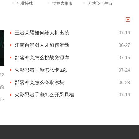
职业棒球
动物大集市
方块飞机宇宙
王者荣耀如何给人机出装
07-19
江南百景图人才如何流动
06-27
部落冲突怎么挑战资源库
07-15
火影忍者手游怎么卡a忍
07-24
12
部落冲突怎么夺取冰块
06-28
天前
火影忍者手游怎么开忍具槽
07-19
13