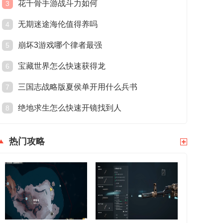
花千骨手游战斗力如何
3
无期迷途海伦值得养吗
4
崩坏3游戏哪个律者最强
5
宝藏世界怎么快速获得龙
6
三国志战略版夏侯单开用什么兵书
7
绝地求生怎么快速开镜找到人
8
热门攻略