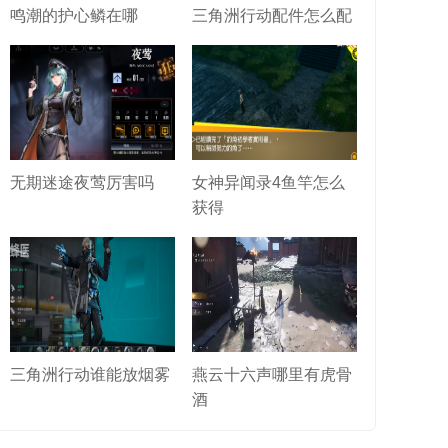
鸣潮的护心鳞在哪
三角洲行动配件怎么配
无期迷途夜莺厉害吗
女神异闻录4鱼竿怎么
获得
三角洲行动谁能放烟雾
燕云十六声哪里有虎骨
酒